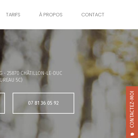
TARIFS
À PROPOS
CONTACT
G -
25870 CHÂTILLON-LE-DUC
UREAU 5C)
CONTACTEZ-MOI
07 81 36 05 92