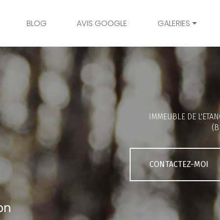
BLOG
AVIS GOOGLE
GALERIES
Mariage
Grossesse
Naissance
Bambins
IMMEUBLE DE L'ETAN
Famille
(B
Couple
Portrait
CONTACTEZ-MOI
Galerie client
on