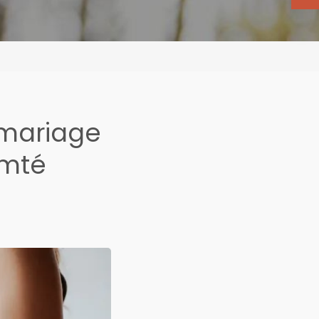
 mariage
omté