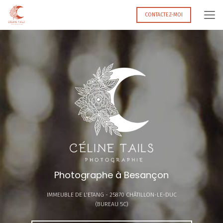
Aller
au
CONTACTEZ-MOI
contenu
principal
Photographe à Besançon
IMMEUBLE DE L'ETANG -
25870 CHÂTILLON-LE-DUC
(BUREAU 5C)