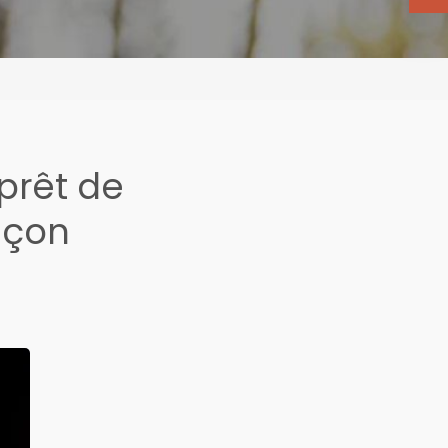
prêt de
nçon