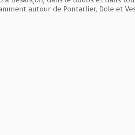
to à Besançon, dans le Doubs et dans tou
amment autour de Pontarlier, Dole et Ves