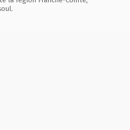
te la région
Franche-Comté,
oul.