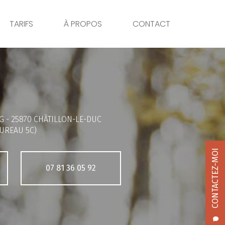
TARIFS
À PROPOS
CONTACT
G -
25870 CHÂTILLON-LE-DUC
UREAU 5C)
CONTACTEZ-MOI
07 81 36 05 92