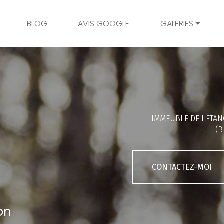
BLOG
AVIS GOOGLE
GALERIES
Mariage
Grossesse
Naissance
Bambins
IMMEUBLE DE L'ETAN
Famille
(B
Couple
Portrait
CONTACTEZ-MOI
Galerie client
on