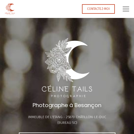
Aller
au
CONTACTEZ-MOI
contenu
principal
Photographe à Besançon
IMMEUBLE DE L'ETANG -
25870 CHÂTILLON-LE-DUC
(BUREAU 5C)