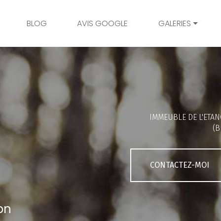
BLOG
AVIS GOOGLE
GALERIES
Mariage
Grossesse
Naissance
Bambins
IMMEUBLE DE L'ETAN
Famille
(B
Couple
Portrait
CONTACTEZ-MOI
Galerie client
on