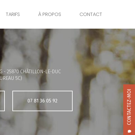
TARIFS
À PROPOS
CONTACT
G -
25870 CHÂTILLON-LE-DUC
UREAU 5C)
CONTACTEZ-MOI
07 81 36 05 92