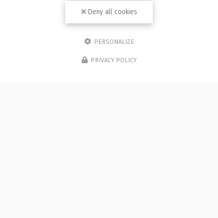
TOUTE L'ACTUALITÉ
Deny all cookies
PERSONALIZE
PRIVACY POLICY
Photographe à Besançon
Immeuble de l'Etang
25870 CHÂTILLON-LE-DUC (bureau 5C)