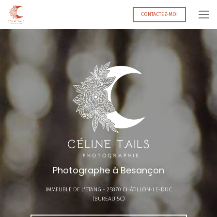
Aller
au
CONTACTEZ-MOI
contenu
principal
Photographe à Besançon
IMMEUBLE DE L'ETANG -
25870 CHÂTILLON-LE-DUC
(BUREAU 5C)