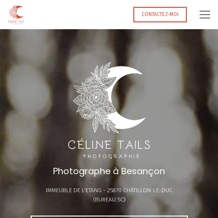
Aller
au
CONTACTEZ-MOI
contenu
principal
Photographe à Besançon
IMMEUBLE DE L'ETANG -
25870 CHÂTILLON-LE-DUC
(BUREAU 5C)