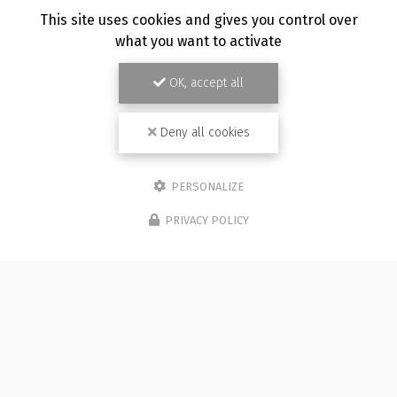
TOUTE L'ACTUALITÉ
This site uses cookies and gives you control over
what you want to activate
OK, accept all
Deny all cookies
PERSONALIZE
PRIVACY POLICY
Photographe à Besançon
Immeuble de l'Etang
25870 CHÂTILLON-LE-DUC (bureau 5C)
07 81 36 05 92