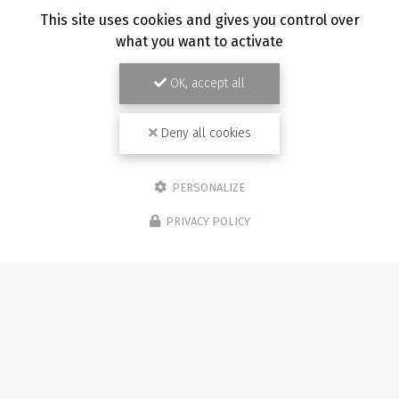
TOUTE L'ACTUALITÉ
This site uses cookies and gives you control over
what you want to activate
OK, accept all
Deny all cookies
PERSONALIZE
PRIVACY POLICY
Photographe à Besançon
Immeuble de l'Etang
25870 CHÂTILLON-LE-DUC (bureau 5C)
07 81 36 05 92