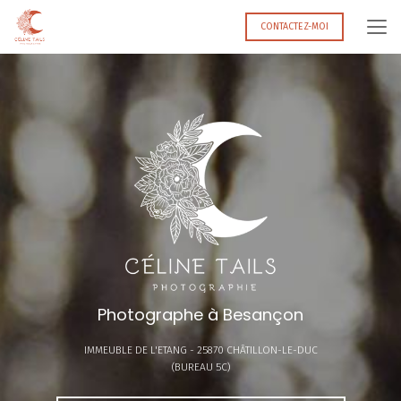
Aller
au
CONTACTEZ-MOI
contenu
principal
Photographe à Besançon
IMMEUBLE DE L'ETANG -
25870 CHÂTILLON-LE-DUC
(BUREAU 5C)