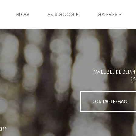
BLOG
AVIS GOOGLE
GALERIES
Mariage
Grossesse
Naissance
Bambins
IMMEUBLE DE L'ETAN
Famille
(B
Couple
Portrait
CONTACTEZ-MOI
Galerie client
on