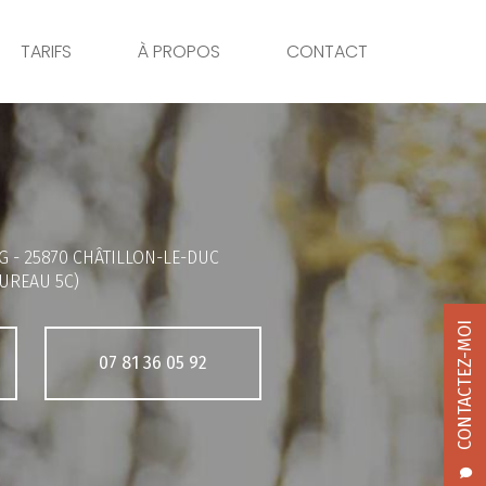
TARIFS
À PROPOS
CONTACT
G -
25870 CHÂTILLON-LE-DUC
UREAU 5C)
CONTACTEZ-MOI
07 81 36 05 92