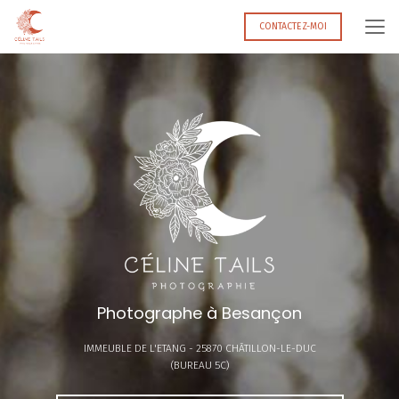
Aller
au
CONTACTEZ-MOI
contenu
principal
Photographe à Besançon
IMMEUBLE DE L'ETANG -
25870 CHÂTILLON-LE-DUC
(BUREAU 5C)