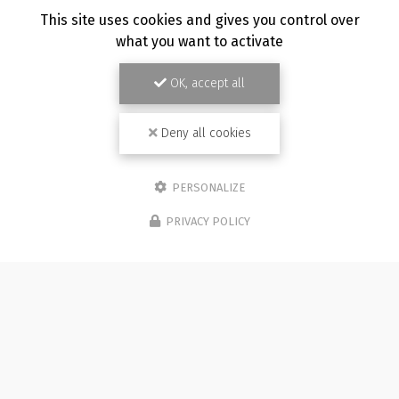
TOUTE L'ACTUALITÉ
This site uses cookies and gives you control over
what you want to activate
OK, accept all
Deny all cookies
PERSONALIZE
PRIVACY POLICY
Photographe à Besançon
Immeuble de l'Etang
25870 CHÂTILLON-LE-DUC (bureau 5C)
07 81 36 05 92