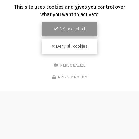
TOUTE L'ACTUALITÉ
This site uses cookies and gives you control over
what you want to activate
OK, accept all
Deny all cookies
PERSONALIZE
PRIVACY POLICY
Photographe à Besançon
Immeuble de l'Etang
25870 CHÂTILLON-LE-DUC (bureau 5C)
07 81 36 05 92