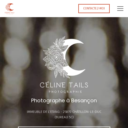
Aller
au
CONTACTEZ-MOI
contenu
principal
Photographe à Besançon
IMMEUBLE DE L'ETANG -
25870 CHÂTILLON-LE-DUC
(BUREAU 5C)