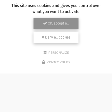
TOUTE L'ACTUALITÉ
This site uses cookies and gives you control over
what you want to activate
OK, accept all
Deny all cookies
PERSONALIZE
PRIVACY POLICY
Photographe à Besançon
Immeuble de l'Etang
25870 CHÂTILLON-LE-DUC (bureau 5C)
07 81 36 05 92