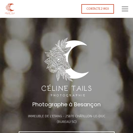
Aller
au
CONTACTEZ-MOI
contenu
principal
Photographe à Besançon
IMMEUBLE DE L'ETANG -
25870 CHÂTILLON-LE-DUC
(BUREAU 5C)