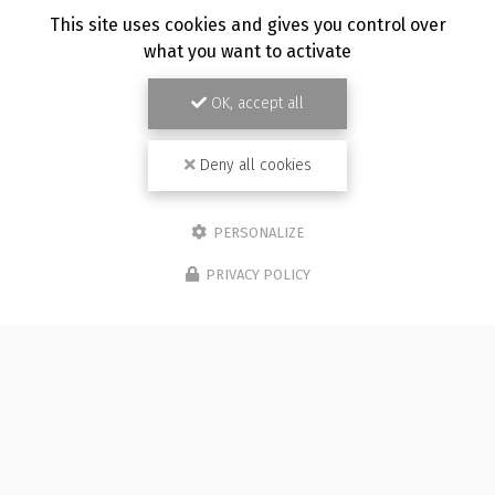
TOUTE L'ACTUALITÉ
This site uses cookies and gives you control over
what you want to activate
OK, accept all
Deny all cookies
PERSONALIZE
PRIVACY POLICY
Photographe à Besançon
Immeuble de l'Etang
25870 CHÂTILLON-LE-DUC (bureau 5C)
07 81 36 05 92