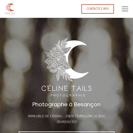
Aller
au
CONTACTEZ-MOI
contenu
principal
Photographe à Besançon
IMMEUBLE DE L'ETANG -
25870 CHÂTILLON-LE-DUC
(BUREAU 5C)