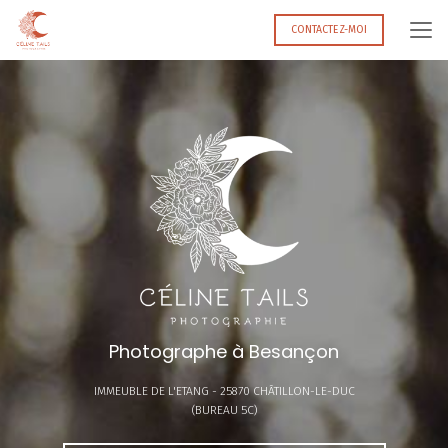
Aller
au
CONTACTEZ-MOI
contenu
principal
Photographe à Besançon
IMMEUBLE DE L'ETANG -
25870 CHÂTILLON-LE-DUC
(BUREAU 5C)