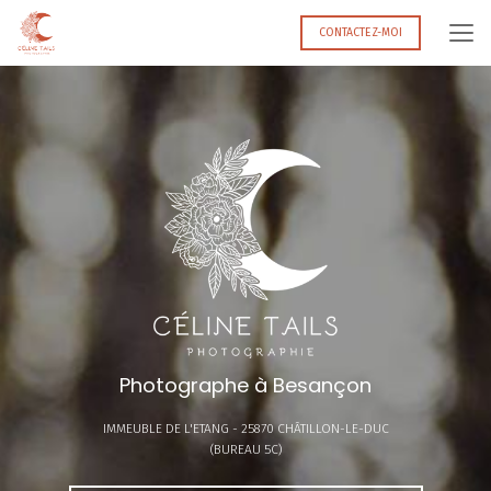
Aller
au
CONTACTEZ-MOI
contenu
principal
Photographe à Besançon
IMMEUBLE DE L'ETANG -
25870 CHÂTILLON-LE-DUC
(BUREAU 5C)