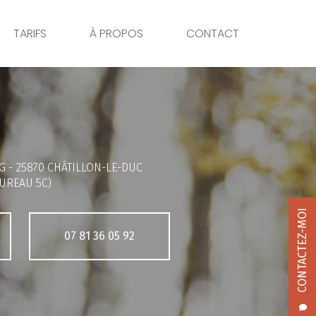
TARIFS
À PROPOS
CONTACT
G -
25870 CHÂTILLON-LE-DUC
UREAU 5C)
CONTACTEZ-MOI
07 81 36 05 92