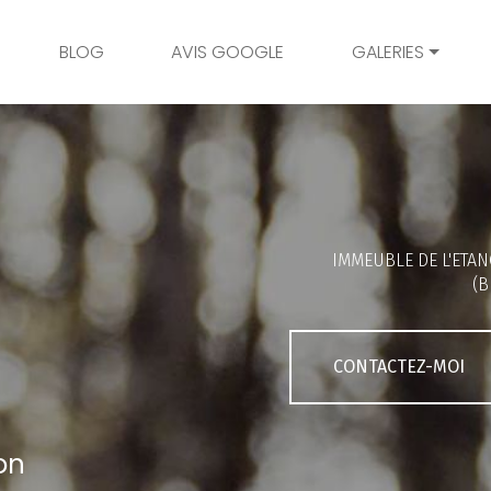
BLOG
AVIS GOOGLE
GALERIES
Mariage
Grossesse
Naissance
Bambins
IMMEUBLE DE L'ETAN
Famille
(B
Couple
Portrait
CONTACTEZ-MOI
Galerie client
on