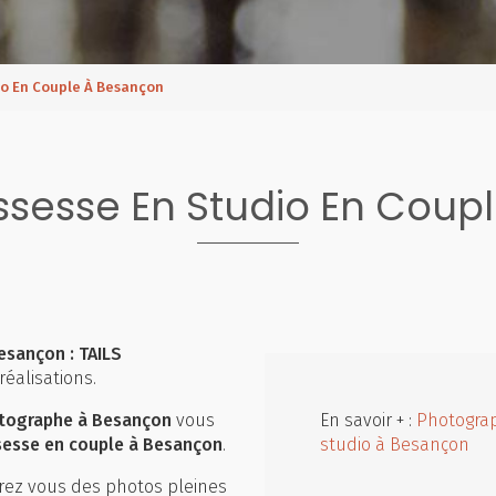
io En Couple À Besançon
ssesse En Studio En Coup
esançon : TAILS
réalisations.
tographe à Besançon
vous
En savoir + :
Photograp
sesse en couple à Besançon
.
studio à Besançon
rez vous des photos pleines