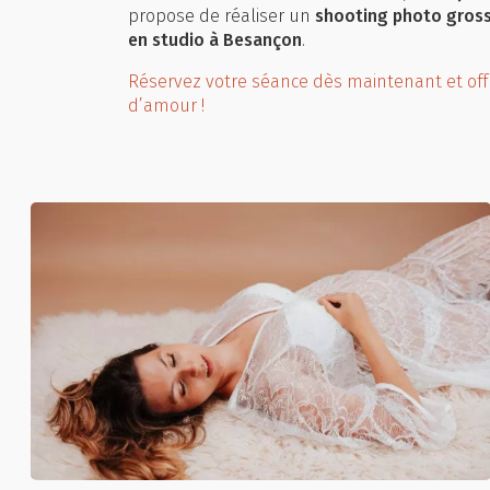
propose de réaliser un
shooting photo gross
en studio à Besançon
.
Réservez votre séance dès maintenant et off
d’amour !