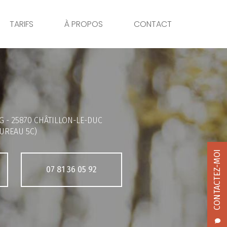
TARIFS
À PROPOS
CONTACT
G -
25870 CHÂTILLON-LE-DUC
UREAU 5C)
CONTACTEZ-MOI
07 81 36 05 92