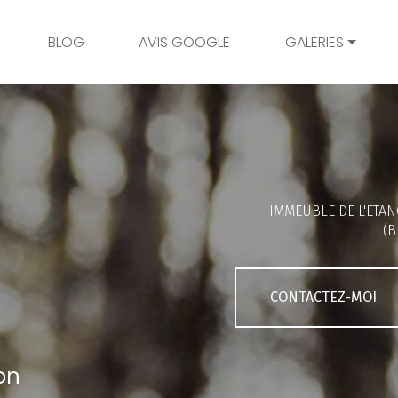
BLOG
AVIS GOOGLE
GALERIES
Mariage
Grossesse
Naissance
Bambins
IMMEUBLE DE L'ETAN
Famille
(B
Couple
Portrait
CONTACTEZ-MOI
Galerie client
on