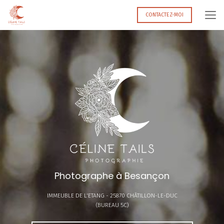
Aller
au
CONTACTEZ-MOI
contenu
principal
Photographe à Besançon
IMMEUBLE DE L'ETANG -
25870 CHÂTILLON-LE-DUC
(BUREAU 5C)