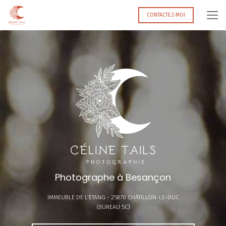
Aller
au
CONTACTEZ-MOI
contenu
principal
Photographe à Besançon
IMMEUBLE DE L'ETANG -
25870 CHÂTILLON-LE-DUC
(BUREAU 5C)