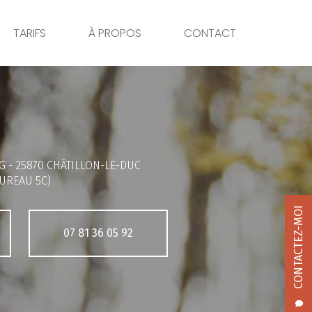
TARIFS
À PROPOS
CONTACT
G -
25870 CHÂTILLON-LE-DUC
UREAU 5C)
CONTACTEZ-MOI
07 81 36 05 92