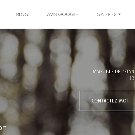
BLOG
AVIS GOOGLE
GALERIES
Mariage
Grossesse
Naissance
Bambins
IMMEUBLE DE L'ETAN
Famille
(B
Couple
Portrait
CONTACTEZ-MOI
Galerie client
on