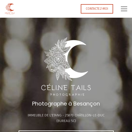
Aller
au
CONTACTEZ-MOI
contenu
principal
Photographe à Besançon
IMMEUBLE DE L'ETANG -
25870 CHÂTILLON-LE-DUC
(BUREAU 5C)