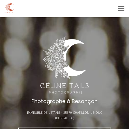
Aller
au
contenu
principal
Photographe à Besançon
IMMEUBLE DE L'ETANG -
25870 CHÂTILLON-LE-DUC
(BUREAU 5C)