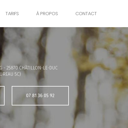
TARIFS
À PROPOS
CONTACT
G -
25870 CHÂTILLON-LE-DUC
UREAU 5C)
07 81 36 05 92