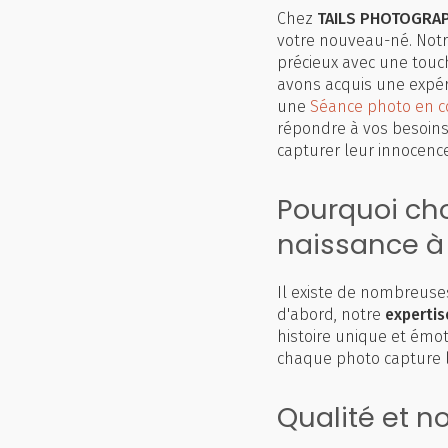
Chez
TAILS PHOTOGRAP
votre nouveau-né. Notr
précieux avec une touc
avons acquis une expér
une
Séance photo en c
répondre à vos besoins 
capturer leur innocenc
Pourquoi cho
naissance à 
Il existe de nombreuses
d'abord, notre
expertis
histoire unique et émo
chaque photo capture 
Qualité et n