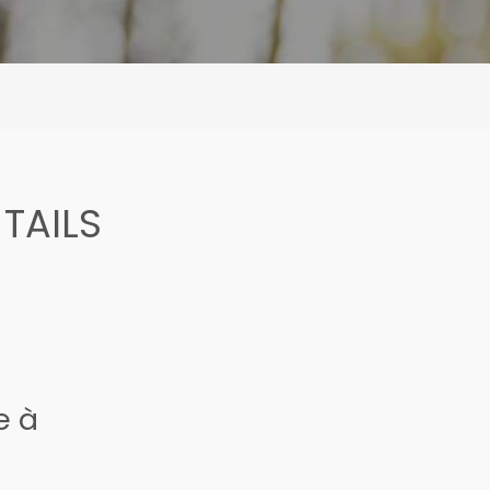
 TAILS
e à