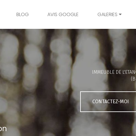
BLOG
AVIS GOOGLE
GALERIES
Mariage
Grossesse
Naissance
Bambins
IMMEUBLE DE L'ETAN
Famille
(B
Couple
Portrait
CONTACTEZ-MOI
Galerie client
on