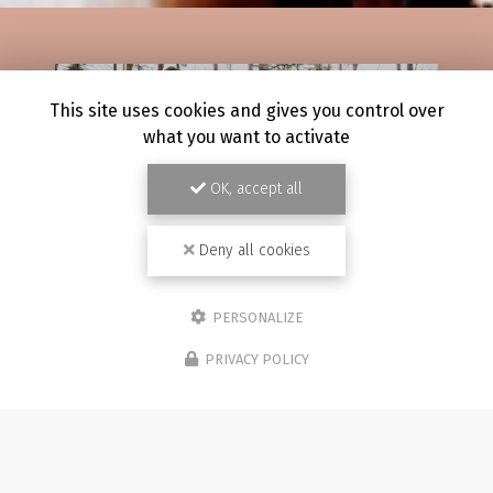
This site uses cookies and gives you control over
what you want to activate
OK, accept all
Deny all cookies
PERSONALIZE
026
19/07/2
PRIVACY POLICY
aphe mariage à Besançon :
Photogr
tographe et vidéaste
famille 
e mariage à Besançon : duo photographe et
Photographe
tre mariage est une journée unique, remplie
dans un cad