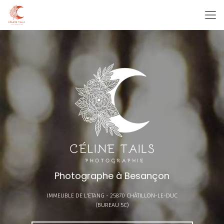
Aller
au
contenu
principal
Photographe à Besançon
IMMEUBLE DE L'ETANG -
25870 CHÂTILLON-LE-DUC
(BUREAU 5C)