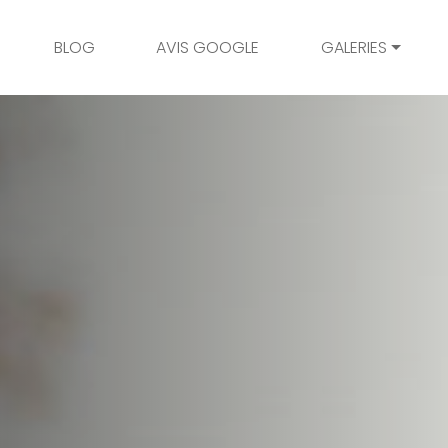
BLOG
AVIS GOOGLE
GALERIES
Mariage
Grossesse
Naissance
Bambins
Famille
Couple
Portrait
Galerie client