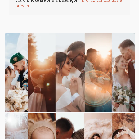
votre
photographe
à Besançon
:
prenez contact dès à
présent
.