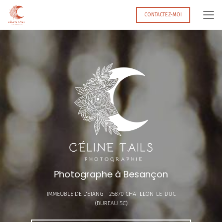
Aller
au
CONTACTEZ-MOI
contenu
principal
Photographe à Besançon
IMMEUBLE DE L'ETANG -
25870 CHÂTILLON-LE-DUC
(BUREAU 5C)