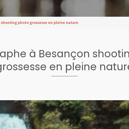
shooting photo grossesse en pleine nature
aphe à Besançon shooti
grossesse en pleine natur