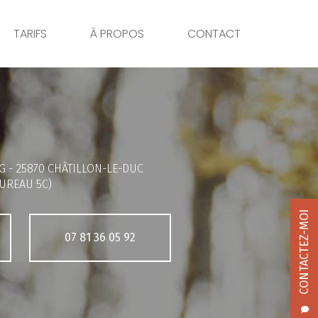
TARIFS
À PROPOS
CONTACT
G -
25870 CHÂTILLON-LE-DUC
UREAU 5C)
CONTACTEZ-MOI
07 81 36 05 92