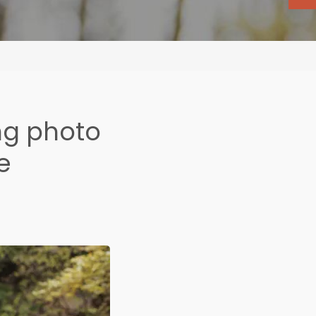
ng photo
e