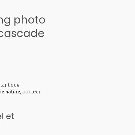
ng photo
 cascade
 tant que
ne nature
, au cœur
l et