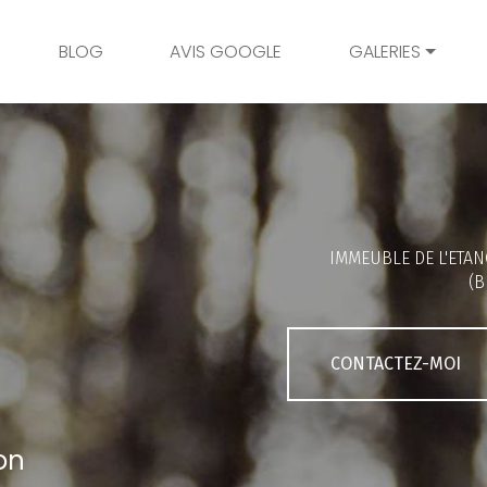
BLOG
AVIS GOOGLE
GALERIES
Mariage
Grossesse
Naissance
Bambins
IMMEUBLE DE L'ETAN
Famille
(B
Couple
Portrait
CONTACTEZ-MOI
Galerie client
on