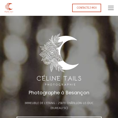
Aller
au
CONTACTEZ-MOI
contenu
principal
Photographe à Besançon
IMMEUBLE DE L'ETANG -
25870 CHÂTILLON-LE-DUC
(BUREAU 5C)