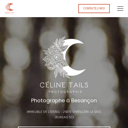
Aller
au
CONTACTEZ-MOI
contenu
principal
Photographe à Besançon
IMMEUBLE DE L'ETANG -
25870 CHÂTILLON-LE-DUC
(BUREAU 5C)