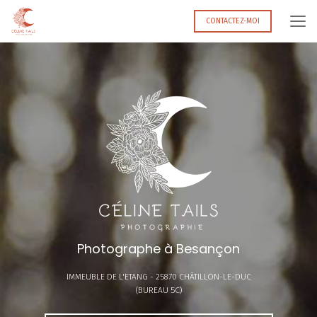
Aller
au
CONTACTEZ-MOI
contenu
principal
Photographe à Besançon
IMMEUBLE DE L'ETANG -
25870 CHÂTILLON-LE-DUC
(BUREAU 5C)