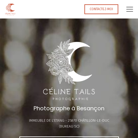
Aller
au
CONTACTEZ-MOI
contenu
principal
Photographe à Besançon
IMMEUBLE DE L'ETANG -
25870 CHÂTILLON-LE-DUC
(BUREAU 5C)