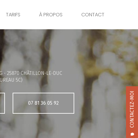
TARIFS
À PROPOS
CONTACT
G -
25870 CHÂTILLON-LE-DUC
UREAU 5C)
CONTACTEZ-MOI
07 81 36 05 92