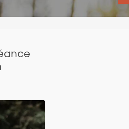
séance
n