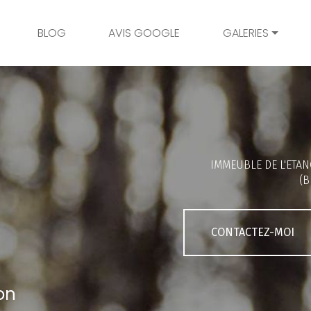
BLOG
AVIS GOOGLE
GALERIES
Mariage
Grossesse
Naissance
Bambins
IMMEUBLE DE L'ETAN
Famille
(B
Couple
Portrait
CONTACTEZ-MOI
Galerie client
on