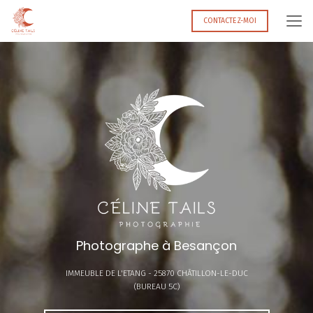
Aller
au
CONTACTEZ-MOI
contenu
principal
Photographe à Besançon
IMMEUBLE DE L'ETANG -
25870 CHÂTILLON-LE-DUC
(BUREAU 5C)