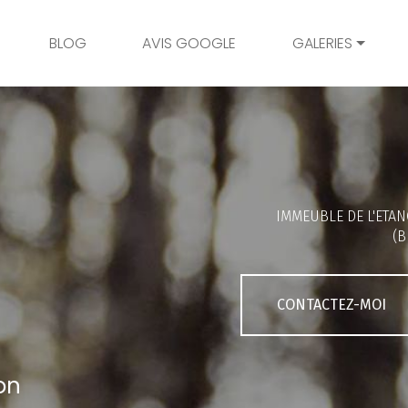
BLOG
AVIS GOOGLE
GALERIES
Mariage
Grossesse
Naissance
Bambins
IMMEUBLE DE L'ETAN
Famille
(B
Couple
Portrait
CONTACTEZ-MOI
Galerie client
on