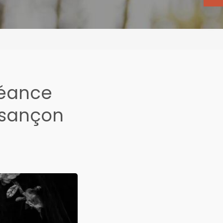
séance
esançon