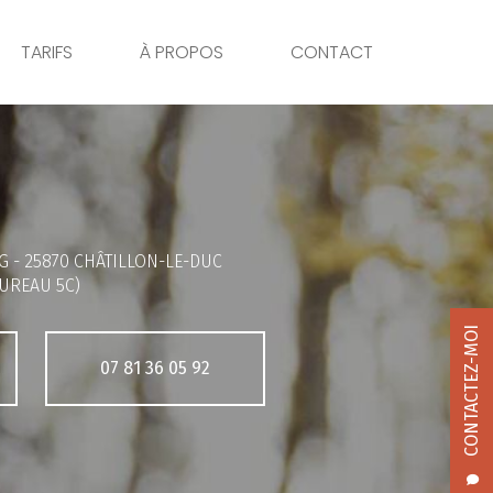
TARIFS
À PROPOS
CONTACT
G -
25870 CHÂTILLON-LE-DUC
UREAU 5C)
CONTACTEZ-MOI
07 81 36 05 92