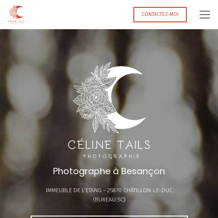
Aller
au
CONTACTEZ-MOI
contenu
principal
Photographe à Besançon
IMMEUBLE DE L'ETANG -
25870 CHÂTILLON-LE-DUC
(BUREAU 5C)