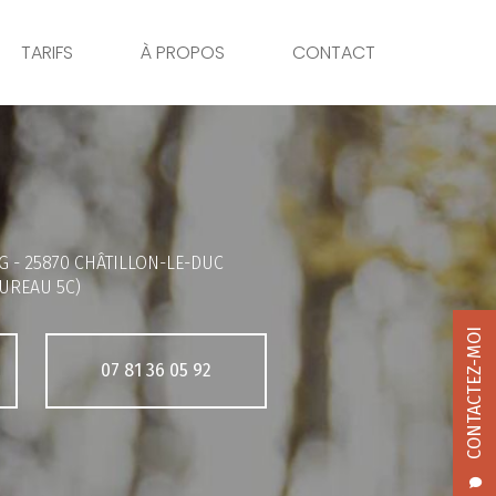
TARIFS
À PROPOS
CONTACT
G -
25870 CHÂTILLON-LE-DUC
UREAU 5C)
CONTACTEZ-MOI
07 81 36 05 92