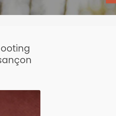
hooting
esançon