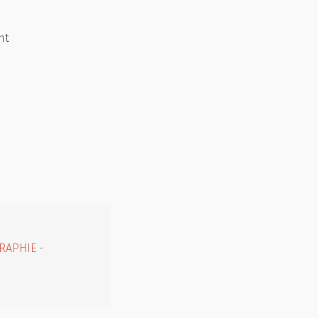
nt
RAPHIE -