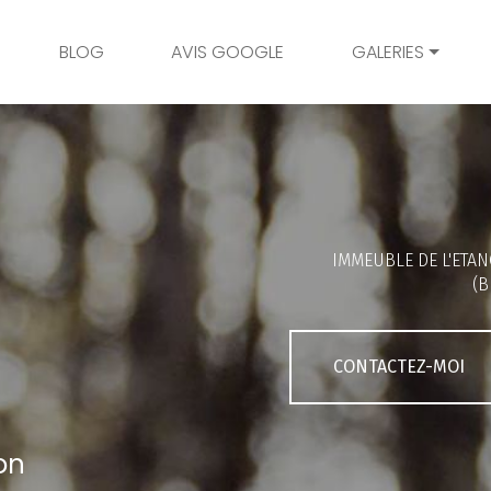
BLOG
AVIS GOOGLE
GALERIES
Mariage
Grossesse
Naissance
Bambins
IMMEUBLE DE L'ETAN
Famille
(B
Couple
Portrait
CONTACTEZ-MOI
Galerie client
on