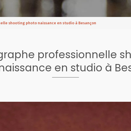
elle shooting photo naissance en studio à Besançon
raphe professionnelle s
naissance en studio à B