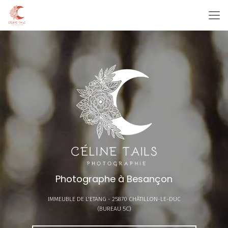
Aller
au
contenu
principal
Photographe à Besançon
IMMEUBLE DE L'ETANG -
25870 CHÂTILLON-LE-DUC
(BUREAU 5C)