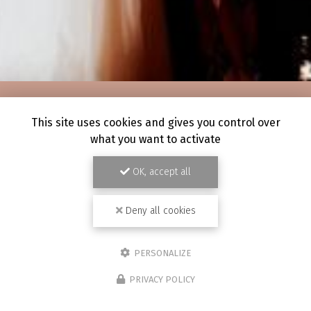
This site uses cookies and gives you control over
what you want to activate
OK, accept all
Deny all cookies
PERSONALIZE
PRIVACY POLICY
28/07/2026