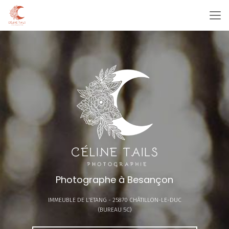
Aller
au
contenu
principal
Photographe à Besançon
IMMEUBLE DE L'ETANG -
25870 CHÂTILLON-LE-DUC
(BUREAU 5C)