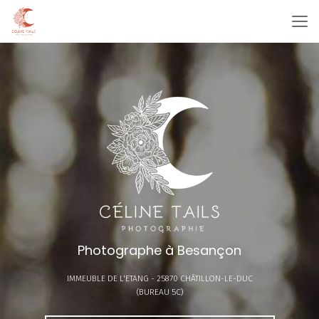
Aller
au
contenu
principal
Photographe à Besançon
IMMEUBLE DE L'ETANG -
25870 CHÂTILLON-LE-DUC
(BUREAU 5C)