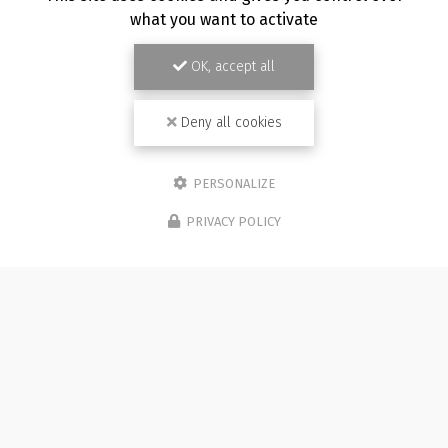
what you want to activate
OK, accept all
Deny all cookies
PERSONALIZE
PRIVACY POLICY
19/07/2026
he mariage à Besançon :
Photogra
graphe et vidéaste
famille en