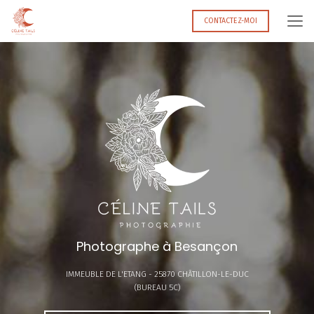
Aller
au
CONTACTEZ-MOI
contenu
principal
Photographe à Besançon
IMMEUBLE DE L'ETANG -
25870 CHÂTILLON-LE-DUC
(BUREAU 5C)