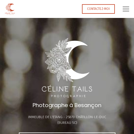
Aller
au
CONTACTEZ-MOI
contenu
principal
Photographe à Besançon
IMMEUBLE DE L'ETANG -
25870 CHÂTILLON-LE-DUC
(BUREAU 5C)