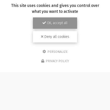
TOUTE L'ACTUALITÉ
This site uses cookies and gives you control over
what you want to activate
OK, accept all
Deny all cookies
PERSONALIZE
PRIVACY POLICY
Photographe à Besançon
Immeuble de l'Etang
25870 CHÂTILLON-LE-DUC (bureau 5C)
07 81 36 05 92