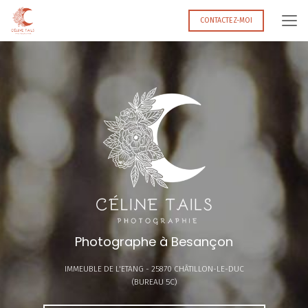
Aller
au
CONTACTEZ-MOI
contenu
principal
Photographe à Besançon
IMMEUBLE DE L'ETANG -
25870 CHÂTILLON-LE-DUC
(BUREAU 5C)