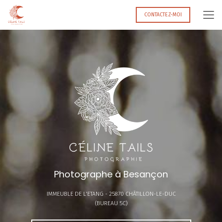
Aller
au
CONTACTEZ-MOI
contenu
principal
Photographe à Besançon
IMMEUBLE DE L'ETANG -
25870 CHÂTILLON-LE-DUC
(BUREAU 5C)