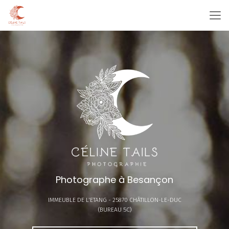
Aller
au
contenu
principal
Photographe à Besançon
IMMEUBLE DE L'ETANG -
25870 CHÂTILLON-LE-DUC
(BUREAU 5C)