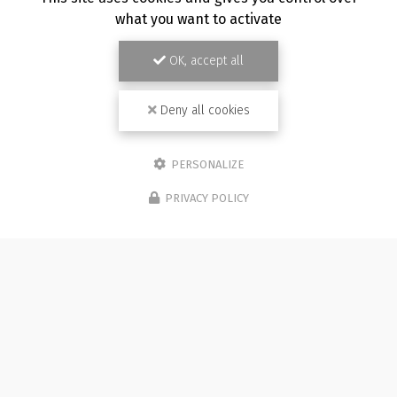
what you want to activate
OK, accept all
Deny all cookies
PERSONALIZE
PRIVACY POLICY
/07/2026
19
tographe mariage à Besançon :
Pho
 photographe et vidéaste
fami