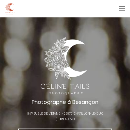
Aller
au
contenu
principal
Photographe à Besançon
IMMEUBLE DE L'ETANG -
25870 CHÂTILLON-LE-DUC
(BUREAU 5C)