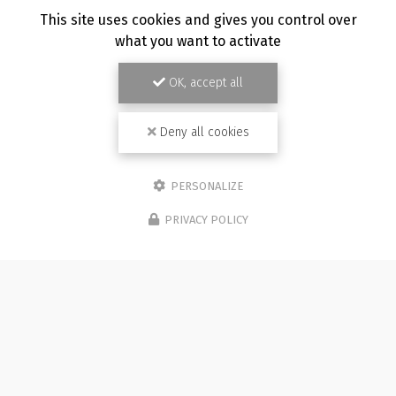
TOUTE L'ACTUALITÉ
This site uses cookies and gives you control over
what you want to activate
OK, accept all
Deny all cookies
PERSONALIZE
PRIVACY POLICY
Photographe à Besançon
Immeuble de l'Etang
25870 CHÂTILLON-LE-DUC (bureau 5C)
07 81 36 05 92