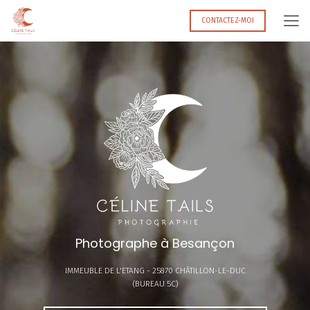
Aller
au
CONTACTEZ-MOI
contenu
principal
Photographe à Besançon
IMMEUBLE DE L'ETANG -
25870 CHÂTILLON-LE-DUC
(BUREAU 5C)