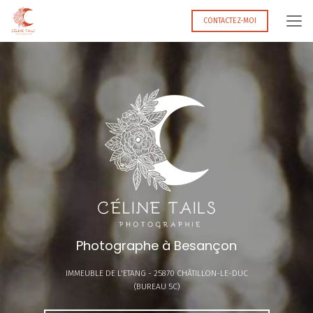
Aller
au
CONTACTEZ-MOI
contenu
principal
Photographe à Besançon
IMMEUBLE DE L'ETANG -
25870 CHÂTILLON-LE-DUC
(BUREAU 5C)