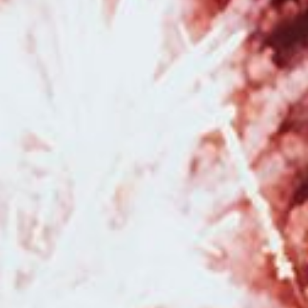
portrait à Besançon
|
Bon cadeau pour Noël pour séance photo avec
photographe professionnelle à Besançon
|
Photographe mariage pour
reportage photo mariage avec galerie en ligne pour les invités à Besançon
|
Faire un shooting photo en famille avec un photographe professionnel
à Besançon
|
Photographe de mariage pour reportage photo de mariage
avec galerie en ligne à Besançon
|
Bons cadeaux à commander en ligne
pour une séance photo avec un photographe à Besançon et sa région
|
Photographe de mariage au Moulin de la Mangue en Haute-Saône
|
Photographe pour shooting grossesse avec prêt de tenues robes et
voilages en studio à Besançon
|
Photographe pour séance photo
grossesse et séance photo naissance en studio avec prêt d'accessoires et
tenues à Besançon
|
Photographe pour séance photo grossesse et
naissance en studio à Besançon
|
Photographe pour shooting photo
naissance avec emmaillotage et décors en studio à Besançon
|
Photographe pour shooting photo Noël avec décors en studio pour
enfants et familles à Besançon
|
Photographe pour séance photo en
famille à Besançon
|
Faire une séance grossesse avec une photographe
professionnelle avec prêt de robes de grossesses à Besançon
|
Photographe professionnel de mariage dans la région Bourgogne Franche-
Comté
|
Séance photo grossesse et naissance bohème en studio à
Besançon
|
Bons cadeaux pour faire une séance photo avec un
photographe professionnel à Besançon et en Franche-Comté
|
Photographe pour séance photo en pleine nature à Besançon et sa région
|
Photographe pour shooting photo corporate portrait professionnel
pour réseaux sociaux et LinkedIn à Besançon
|
Photographe pour
shooting photo grossesse avec robe de shooting spéciales maternité en
studio à Besançon
|
Photographe pour reportage photo de mariage
romantique en Bourgogne Franche-Comté
|
Photographe de mariage
dans la région Bourgogne Franche-Comté
|
Photographe de mariage pour
reportage photo de mariage avec galerie en ligne à Besançon
|
Faire une
séance photo avec un photographe pour une séance photo naissance
avec prêt d'accessoires à Pontarlier
|
Séance photo naissance en famille