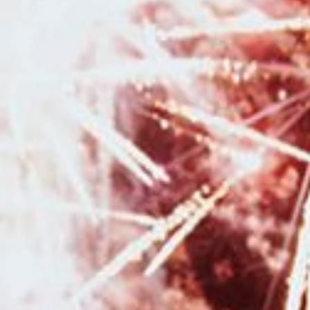
en studio à Besançon
|
Faire une séance photo avec une photographe
professionnelle en pleine nature dans la région Bourgogne Franche-
Comté
|
Faire une séance photo avec une photographe en studio à
Besançon
|
Photographe de mariage pour reportage photo de mariage à
Pontarlier et en Franche-Comté
|
Photographe de mariage pour
reportage photo de mariage à Besançon et en Franche-Comté
|
Photographe professionnel de mariage pour reportage photo de mariage à
Besançon et en Franche-Comté
|
Faire une séance photo avec une
photographe professionnelle en studio à Besançon
|
Offrir un bon
cadeau pour faire une séance photo avec un photographe professionnel
à Besançon
|
Séance photo de Noël en famille en studio à Besançon
|
Séance photo de grossesse avec voilages en studio à Besançon
|
Duo
photographe et vidéaste pour reportage photo et vidéo de mariage en
Franche-Comté
|
Photographe pour séance photo nouveau né avec
photos avec les parents et la fratrie en studio à Besançon
|
Shooting
photo grossesse en studio avec mise en beauté par une professionnelle
du maquillage et de la coiffure à Besançon
|
Faire une séance grossesse
avec une photographe avec prêt de robes de grossesses à Besançon
|
Photographe pour séance photo anniversaire enfant en studio à
Besançon
|
Photographe de mariage à Besançon et en région Bourgogne
Franche-Comté
|
Photographe professionnel de mariage à Besançon et
sa région
|
Photographe pour séance photo nouveau né en studio avec
prêts d'accessoires à Besançon
|
Photographe pour shooting photo
grossesse en studio avec robes de créateurs à Besançon
|
Photographe
de mariage avec séance d'engagement à Besançon et en Franche-Comté
|
Photographe professionnel de mariage avec séance d'engagement à
Besançon et en Franche-Comté
|
Duo photographe et vidéaste de
mariage à Besançon et sa région
|
Faire un shooting photo bébé avec une
photographe professionnelle en studio à Besançon