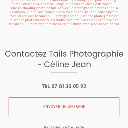
photos prises sur le vif et authentiques
|
Photographe pour shooting
photo naissance avec emmaillotage et décors en studio à Besançon
|
Faire un shooting photo en famille avec un photographe professionnel à
Besançon
|
Faire une séance photo avec des animaux de compagnie et
avec un cheval à Besançon
|
Photographe pour séance photo grossesse
et séance photo naissance en studio avec prêt d'accessoires et tenues à
Besançon
|
Shooting photo grossesse en studio avec mise en beauté par
une professionnelle du maquillage et de la coiffure à Besançon
|
Faire un
shooting photo bébé avec une photographe professionnelle en studio à
Besançon
|
Photographe pour séance photo en famille à Besançon
|
Photographe pour séance photo nouveau né avec emmaillotement et
décors en studio à Besançon
|
Photographe professionnel de mariage
pour reportage photo de mariage avec galerie en ligne à Besançon
|
Faire
Contactez Tails Photographie
une séance photo avec un photographe pour une séance photo
naissance avec prêt d'accessoires à Pontarlier
|
Photographe pour
séance photo en pleine nature à Besançon et sa région
|
Faire un
- Céline Jean
shooting photo anniversaire en studio pour enfants un an deux ans et plus
à Besançon
|
Photographe professionnel de mariage à Besançon et en
Franche-Comté
|
Photographe de mariage pour reportage photo de
mariage avec galerie en ligne à Besançon
|
Photographe professionnel
de mariage à Besançon et sa région
|
Photographe pour shooting photo
grossesse avec robe de shooting spéciales maternité en studio à
Tél.
07 81 36 05 92
Besançon
|
Photographe de mariage pour reportage photo de mariage à
Pontarlier et en Franche-Comté
|
Duo photographe et vidéaste pour
reportage photo et vidéo de mariage en Franche-Comté
|
Photographe
professionnelle pour séance photo en pleine nature à Besançon et sa
région
|
Faire une séance grossesse avec une photographe
ENVOYER UN MESSAGE
professionnelle avec prêt de robes de grossesses à Besançon
|
Tarifs et
prestations pour photographe de grossesse et de naissance à Besançon
et en Franche Comté
|
Photographe pour séance photo naissance avec
prêt d'accessoires et séance photo de grossesse avec prêt de robes à
Pontarlier
|
Séance photo de Noël en famille en studio à Besançon
|
Partagez cette page