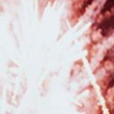
Tarifs et informations pour photographe de mariage en Franche-Comté
|
Photographe professionnel pour séance photo naissance avec prêt
d'accessoires et séance photo de grossesse avec prêt de robes à
Pontarlier
|
Séance photo de grossesse avec voilages en studio à
Besançon
|
Bon cadeau pour Noël pour séance photo avec photographe
professionnelle à Besançon
|
Photographe professionnel de mariage
pour reportage photo de mariage à Pontarlier et en Franche-Comté
|
Faire une séance photo avec une photographe professionnelle en pleine
nature dans la région Bourgogne Franche-Comté
|
Photographe de
mariage à Besançon et en région Bourgogne Franche-Comté
|
Photographe pour shooting grossesse avec mise en beauté maquillage et
coiffure en studio à Besançon
|
Faire un shooting photo bébé avec une
photographe en studio à Besançon
|
Photographe pour shooting photo
grossesse en studio avec prêt de robes de créateurs à Besançon
|
Photographe de mariage pour reportage photo de mariage à Besançon et
en Franche-Comté
|
Photographe professionnelle pour reportage photo
de mariage romantique en Bourgogne Franche-Comté
|
Photographe pour
séance photo grossesse et séance photo naissance en studio à Besançon
|
Photographe pour shooting photo grossesse en studio avec robes de
créateurs à Besançon
|
Photographe de mariage dans la région
Bourgogne Franche-Comté
|
Acheter un bon cadeau pour Noël pour offrir
une séance photo en studio à Besançon
|
Tarifs et prestations pour
photographe de mariage à Besançon et en Franche-Comté
|
Photographe professionnelle pour shooting photo grossesse et naissance
avec prêt de tenues et accessoires en studio à Besançon
|
Photographe
professionnelle pour séance photo en famille à Bessançon
|
Bons
cadeaux à commander en ligne pour une séance photo avec un
photographe à Besançon et sa région
|
Photographe pour séance photo
anniversaire enfant en studio à Besançon
|
Séance photo grossesse et
naissance bohème en studio à Besançon
|
Photographe pour séance
photo nouveau né en studio avec prêts d'accessoires à Besançon
|
Photographe pour séance photo grossesse et naissance en studio à