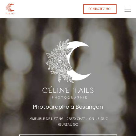
Aller
au
CONTACTEZ-MOI
contenu
principal
Photographe à Besançon
IMMEUBLE DE L'ETANG -
25870 CHÂTILLON-LE-DUC
(BUREAU 5C)