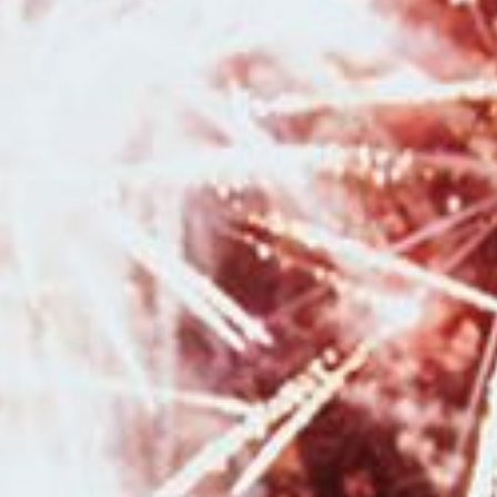
Besançon
|
Photographe pour shooting photo Noël avec décors en
studio pour enfants et familles à Besançon
|
Photographe pour shooting
photo corporate portrait professionnel pour réseaux sociaux et LinkedIn à
Besançon
|
Faire une séance photo avec une photographe
professionnelle pour faire un book de photographie en portrait à
Besançon
|
Séance photo naissance en famille en studio à Besançon
|
Bons cadeaux à commander en ligne pour une séance photo avec un
photographe à Besançon et sa région
|
Mini séances photo automnales
en studio avec décor pour enfants à Besançon
|
Faire un shooting photo
en famille avec un photographe à Besançon
|
Faire une séance photo
avec un photographe professionnelle pour une séance photo naissance
avec prêt d'accessoires à Pontarlier
|
Photographe professionnelle de
mariage avec galerie en ligne pour les invités en Franche-Comté
|
Tarifs
et prestations pour séance photo nouveau né en studio à Besançon
|
Photographe de mariage au Moulin de la Mangue en Haute-Saône
|
Faire
une séance photo avec une photographe professionnelle pour un
shooting grossesse et naissance à Besançon
|
Photographe de mariage
avec coffret personnalisé et sa clé USB à Besançon et en Franche-Comté
|
Photographe de mariage à Besançon et en Franche-Comté
|
Duo
photographe et vidéaste de mariage à Besançon et sa région
|
Photographe professionnel de mariage dans la région Bourgogne Franche-
Comté
|
Photographe de mariage avec séance d'engagement à Besançon
et en Franche-Comté
|
Photographe pour shooting grossesse avec prêt
de tenues robes et voilages en studio à Besançon
|
Faire une séance
photo avec une photographe pour un shooting grossesse et naissance à
Besançon
|
Photographe professionnelle de mariage au Moulin de la
Mangue en Haute-Saône
|
Photographe professionnel de mariage avec
séance d'engagement à Besançon et en Franche-Comté
|
Faire une
séance photo avec une photographe pour faire un book de photographie
en portrait à Besançon
|
Faire une séance photo avec une photographe
en studio à Besançon
|
Photographe pour reportage photo de mariage
bohème en Franche-Comté