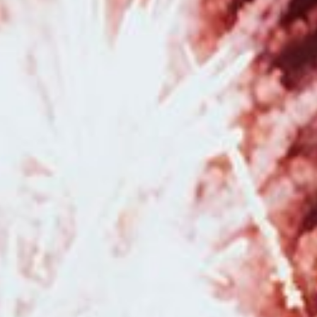
séance photo avec un photographe pour une séance photo naissance
avec prêt d'accessoires à Pontarlier
|
Tarifs et prestations pour
photographe de mariage à Besançon et en Franche Comté
|
Photographe
pour séance photo bohème en studio à Besançon
|
Faire une séance
photo avec une photographe professionnelle pour un shooting grossesse
et naissance à Besançon
|
Photographe professionnelle pour séance
photo en famille à Bessançon
|
Photographe de mariage pour reportage
photo de mariage avec galerie en ligne à Besançon
|
Photographe pour
shooting photo grossesse en studio avec robes de créateurs à Besançon
|
Photographe professionnel de mariage à Besançon et en Franche-
Comté
|
Faire une séance photo avec une photographe en studio à
Besançon
|
Faire une séance photo avec un photographe
professionnelle pour une séance photo naissance avec prêt
d'accessoires à Pontarlier
|
Bon cadeau pour Noël pour séance photo
avec photographe professionnelle à Besançon
|
Photographe
spécialisée en photos de mariage romantique à Besançon
|
Séance
photo naissance en famille en studio à Besançon
|
Faire un shooting
photo bébé avec une photographe en studio à Besançon
|
Photographe
pour shooting photo corporate portrait professionnel pour réseaux
sociaux et LinkedIn à Besançon
|
Faire une séance grossesse avec une
photographe avec prêt de robes de grossesses à Besançon
|
Photographe professionnelle pour séance photo en pleine nature à
Besançon et sa région
|
Photographe de mariage à Besançon et sa région
|
Acheter un bon cadeau pour Noël pour offrir une séance photo en
studio à Besançon
|
Faire une séance photo avec une photographe pour
faire un book de photographie en portrait à Besançon
|
Photographe
pour séance photo anniversaire enfant en studio à Besançon
|
Faire un
shooting photo anniversaire en studio pour enfants un an deux ans et plus
à Besançon
|
Photographe pour shooting grossesse avec mise en beauté
maquillage et coiffure en studio à Besançon
|
Séance photo de Noël en
famille en studio à Besançon
|
Photographe pour séance photo nouveau
né avec photos avec les parents et la fratrie en studio à Besançon
|
Bons