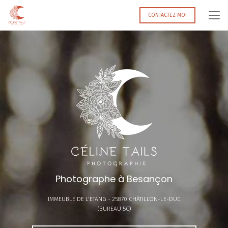
Aller
au
CONTACTEZ-MOI
contenu
principal
Photographe à Besançon
IMMEUBLE DE L'ETANG -
25870 CHÂTILLON-LE-DUC
(BUREAU 5C)