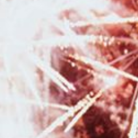
cadeaux à commander en ligne pour une séance photo avec un
photographe à Besançon et sa région
|
Duo photographe et vidéaste de
mariage à Besançon et sa région
|
Photographe pour shooting grossesse
avec prêt de tenues robes et voilages en studio à Besançon
|
Photographe pour shooting photo grossesse et naissance avec prêt de
tenues et accessoires en studio à Besançon
|
Photographe de mariage
pour reportage photo de mariage avec galerie en ligne à Besançon
|
Mini
séances photo noël en studio pour enfant et famille en studio à
Besançon
|
Photographe professionnelle de mariage avec galerie en
ligne pour les invités en Franche-Comté
|
Photographe pour shooting
photo maman et bébé en studio à Besançon
|
Photographe pour
shooting photo Noël avec décors en studio pour enfants et familles à
Besançon
|
Photographe de mariage à Besançon et en Franche-Comté
|
Offrir un bon cadeau pour faire une séance photo avec un photographe
professionnel à Besançon
|
Photographe mariage pour reportage photo
mariage avec galerie en ligne pour les invités à Besançon
|
Faire une
séance photo avec une photographe pour un shooting grossesse et
naissance à Besançon
|
Photographe pour reportage photo de mariage
romantique en Bourgogne Franche-Comté
|
Photographe professionnel
de mariage dans la région Bourgogne Franche-Comté
|
Photographe pour
séance photo grossesse et naissance en studio à Besançon
|
Faire un
shooting photo en famille avec un photographe professionnel à Besançon
|
Photographe professionnelle pour shooting photo grossesse et
naissance avec prêt de tenues et accessoires en studio à Besançon
|
Photographe pour séance photo en famille à Besançon
|
Photographe
pour séance photo nouveau né avec emmaillotement et décors en studio
à Besançon
|
Séance photo de grossesse avec voilages en studio à
Besançon
|
Photographe de mariage à Besançon et en région Bourgogne
Franche-Comté
|
Tarifs.et prestations pour photographe de grossesse et
de naissance à Besançon et en Franche Comté