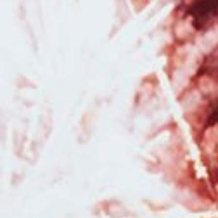
séance photo en studio à Besançon
|
Photographe pour séance photo
en famille à Besançon
|
Photographe de mariage pour reportage photo
de mariage à Pontarlier et en Franche-Comté
|
Photographe de mariage
dans la région Bourgogne Franche-Comté
|
Faire un shooting photo bébé
avec une photographe en studio à Besançon
|
Duo photographe et
vidéaste pour reportage photo et vidéo de mariage en Franche-Comté
|
Faire une séance grossesse avec une photographe professionnelle avec
prêt de robes de grossesses à Besançon
|
Photographe professionnelle
de mariage avec galerie en ligne pour les invités en Franche-Comté
|
Photographe pour reportage photo de mariage bohème en Franche-
Comté
|
Faire une séance photo avec une photographe en studio ou en
pleine nature à Besançon
|
Photographe professionnel de mariage pour
reportage photo de mariage à Pontarlier et en Franche-Comté
|
Photographe pour shooting photo Noël avec décors en studio pour
enfants et familles à Besançon
|
Tarifs et prestations pour photographe
de mariage à Besançon et en Franche-Comté
|
Photographe pour séance
photo nouveau né en studio avec prêts d'accessoires à Besançon
|
Photographe de mariage pour reportage photo de mariage à Besançon et
en Franche-Comté
|
Faire une séance photo avec un photographe
professionnelle pour une séance photo naissance avec prêt
d'accessoires à Pontarlier
|
Photographe professionnelle pour reportage
photo de mariage romantique en Bourgogne Franche-Comté
|
Photographe pour séance photo grossesse et naissance en studio à
Besançon
|
Photographe pour séance photo bohème en studio à
Besançon
|
Shooting photo grossesse en studio avec mise en beauté par
une professionnelle du maquillage et de la coiffure à Besançon
|
Photographe pour séance photo naissance avec prêt d'accessoires et
séance photo de grossesse avec prêt de robes à Pontarlier
|
Photographe pour séance photo nouveau né avec emmaillotement et
décors en studio à Besançon
|
Séance photo de Noël en famille en
studio à Besançon
|
Faire un shooting photo en famille avec un
photographe à Besançon
|
Photographe pour séance photo en pleine