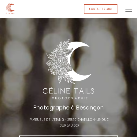
Aller
au
CONTACTEZ-MOI
contenu
principal
Photographe à Besançon
IMMEUBLE DE L'ETANG -
25870 CHÂTILLON-LE-DUC
(BUREAU 5C)