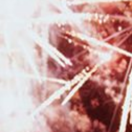
nature à Besançon et sa région
|
Faire une séance photo avec une
photographe en pleine nature dans la région Bourgogne Franche-Comté
|
Photographe professionnelle pour shooting photo grossesse et
naissance avec prêt de tenues et accessoires en studio à Besançon
|
Faire une séance photo avec une photographe professionnelle pour un
shooting grossesse et naissance à Besançon
|
Photographe pour
shooting grossesse avec mise en beauté maquillage et coiffure en studio à
Besançon
|
Photographe de mariage avec galerie en ligne pour les invités
en Franche-Comté
|
Mini séances photo automnales en studio avec
décor pour enfants à Besançon
|
Bons cadeaux pour faire une séance
photo avec un photographe professionnel à Besançon et en Franche-
Comté
|
Faire une séance photo avec une photographe en studio à
Besançon
|
Faire un shooting photo en famille avec un photographe
professionnel à Besançon
|
Photographe de mariage pour reportage
photo de mariage avec galerie en ligne à Besançon
|
Photographe
mariage pour reportage photo mariage avec galerie en ligne pour les
invités à Besançon
|
Faire un shooting photo bébé avec une
photographe professionnelle en studio à Besançon
|
Photographe
spécialisée en photos de mariage romantique à Besançon
|
Faire une
séance grossesse avec une photographe avec prêt de robes de
grossesses à Besançon
|
Photographe pour shooting grossesse avec prêt
de tenues robes et voilages en studio à Besançon
|
Photographe pour
shooting photo maman et bébé en studio à Besançon
|
Bons cadeaux à
commander en ligne pour une séance photo avec un photographe à
Besançon et sa région
|
Photographe professionnel de mariage à
Besançon et sa région
|
Offrir un bon cadeau pour une séance photo
avec un photographe à Besançon et sa région